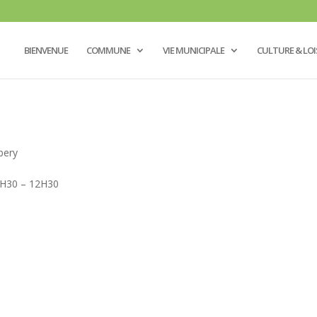
BIENVENUE
COMMUNE
VIE MUNICIPALE
CULTURE & LOI
bery
0H30 – 12H30